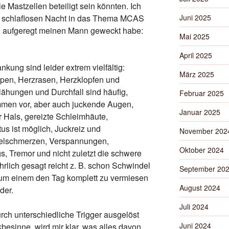
e Mastzellen beteiligt sein könnten. Ich
Juni 2025
er schlaflosen Nacht in das Thema MCAS
 aufgeregt meinen Mann geweckt habe:
Mai 2025
April 2025
kung sind leider extrem vielfältig:
März 2025
en, Herzrasen, Herzklopfen und
hungen und Durchfall sind häufig,
Februar 2025
ommen vor, aber auch juckende Augen,
Januar 2025
 Hals, gereizte Schleimhäute,
us ist möglich, Juckreiz und
November 202
skelschmerzen, Verspannungen,
Oktober 2024
, Tremor und nicht zuletzt die schwere
lich gesagt reicht z. B. schon Schwindel
September 20
 um einem den Tag komplett zu vermiesen
August 2024
der.
Juli 2024
ch unterschiedliche Trigger ausgelöst
Juni 2024
esinne, wird mir klar, was alles davon