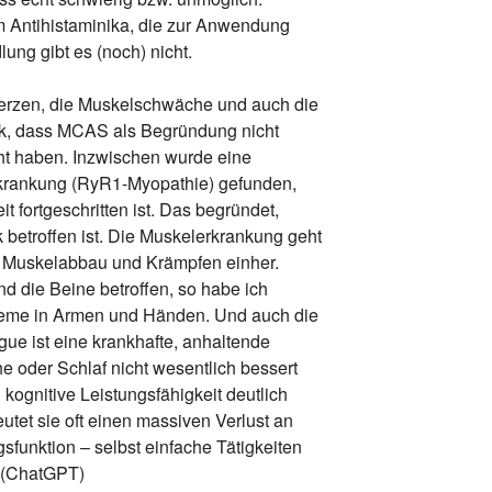
 Antihistaminika, die zur Anwendung
ng gibt es (noch) nicht.
rzen, die Muskelschwäche und auch die
rk, dass MCAS als Begründung nicht
cht haben. Inzwischen wurde eine
krankung (RyR1-Myopathie) gefunden,
t fortgeschritten ist. Das begründet,
 betroffen ist. Die Muskelerkrankung geht
, Muskelabbau und Krämpfen einher.
d die Beine betroffen, so habe ich
eme in Armen und Händen. Und auch die
igue ist eine krankhafte, anhaltende
e oder Schlaf nicht wesentlich bessert
kognitive Leistungsfähigkeit deutlich
utet sie oft einen massiven Verlust an
gsfunktion – selbst einfache Tätigkeiten
 (ChatGPT)