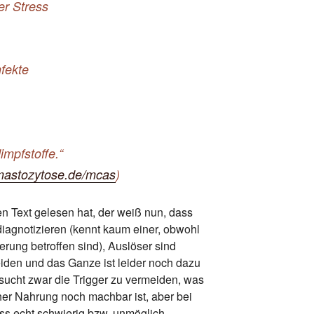
er Stress
nfekte
mpfstoffe.“
mastozytose.de/mcas
)
n Text gelesen hat, der weiß nun, dass
iagnotizieren (kennt kaum einer, obwohl
rung betroffen sind), Auslöser sind
eiden und das Ganze ist leider noch dazu
sucht zwar die Trigger zu vermeiden, was
her Nahrung noch machbar ist, aber bei
ess echt schwierig bzw. unmöglich.