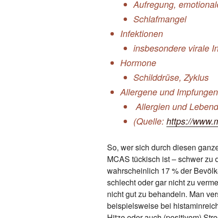
Aufregung, emotional
Schlafmangel
Infektionen
insbesondere virale I
Hormone
Schilddrüse, Zyklus
Allergene und Impfungen
Allergien und Lebendi
(Quelle:
https://www.
So, wer sich durch diesen ganze
MCAS tückisch ist – schwer zu d
wahrscheinlich 17 % der Bevölke
schlecht oder gar nicht zu verm
nicht gut zu behandeln. Man ver
beispielsweise bei histaminreic
Hitze oder auch (positivem) Str