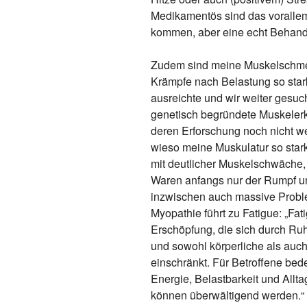
Medikamentös sind das vorallem
kommen, aber eine echt Behandlu
Zudem sind meine Muskelschme
Krämpfe nach Belastung so sta
ausreichte und wir weiter gesu
genetisch begründete Muskeler
deren Erforschung noch nicht wei
wieso meine Muskulatur so stark
mit deutlicher Muskelschwäche
Waren anfangs nur der Rumpf un
inzwischen auch massive Probl
Myopathie führt zu Fatigue: „Fat
Erschöpfung, die sich durch Ruh
und sowohl körperliche als auch 
einschränkt. Für Betroffene bede
Energie, Belastbarkeit und Allta
können überwältigend werden.“