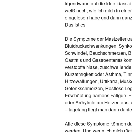
irgendwann auf die Idee, dass di
weiß noch, wie ich mich in ein
eingelesen habe und dann ganz
Das ist es!
Die Symptome der Mastzellerkran
Blutdruckschwankungen, Synkop
Schwindel, Bauchschmerzen, Blä
Gastritis und Gastroenteritis k
verstopfte Nase, zuschwellender
Kurzatmigkeit oder Asthma, Tinit
Hitzewallungen, Urtikaria, Mu
Gelenkschmerzen, Restless Legs
Erschöpfung namens Fatigue. Ehr
oder Arrhytmie am Herzen aus,
– tagelang liegt man dann danie
Alle diese Symptome können dur
werden. Und wenn ich mich rückb