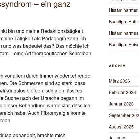
ssyndrom – ein ganz
Histaminarmer,
Buchtipp: Rufs
rankt bin und meine Redaktionstätigkeit
Histaminarmes 
 meine Tätigkeit als Pädagogin kann ich
Buchtipp: Rei
m und was bedeutet das? Das möchte ich
tern – eine Art therapeutisches Schreiben
ARCHIV
ich vor allem durch immer wiederkehrende
März 2026
en. Die Schmerzen sind so stark, dass
kungslos bleiben, schlafen lässt es
Februar 2026
 Die Suche nach der Ursache begann im
Januar 2026
lgloser Behandlung wurde klar, dass ich
ereich habe. Auch Fibromyalgie konnte
September 20
rden.
August 2025
ddrüse behandelt, brachte mich
Juli 2025