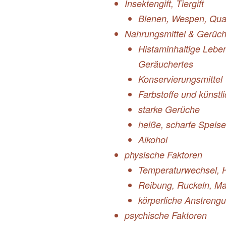
Insektengift, Tiergift
Bienen, Wespen, Qual
Nahrungsmittel & Gerüc
Histaminhaltige Leben
Geräuchertes
Konservierungsmittel
Farbstoffe und künst
starke Gerüche
heiße, scharfe Speis
Alkohol
physische Faktoren
Temperaturwechsel, Hi
Reibung, Ruckeln, M
körperliche Anstrengu
psychische Faktoren