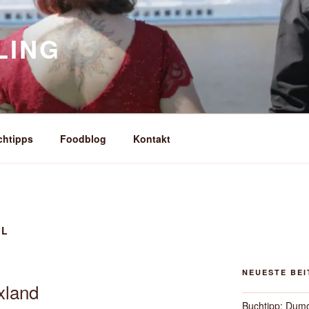
LING
chtipps
Foodblog
Kontakt
IL
NEUESTE BE
xland
Buchtipp: Dum