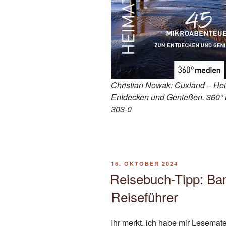
Christian Nowak: Cuxland – He
Entdecken und Genießen. 360° 
303-0
VERÖFFENTLICHT
16. OKTOBER 2024
AM
Reisebuch-Tipp: Ba
Reiseführer
Ihr merkt, ich habe mir Lesemat