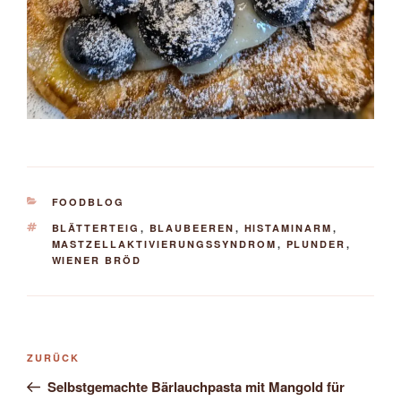
KATEGORIEN
FOODBLOG
SCHLAGWÖRTER
BLÄTTERTEIG
,
BLAUBEEREN
,
HISTAMINARM
,
MASTZELLAKTIVIERUNGSSYNDROM
,
PLUNDER
,
WIENER BRÖD
Beitragsnavigation
Vorheriger
ZURÜCK
Beitrag
Selbstgemachte Bärlauchpasta mit Mangold für