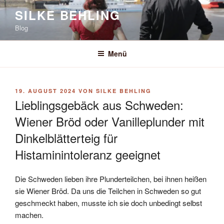
Zum
SILKE BEHLING
Inhalt
Blog
springen
Menü
VERÖFFENTLICHT
19. AUGUST 2024
VON
SILKE BEHLING
AM
Lieblingsgebäck aus Schweden:
Wiener Bröd oder Vanilleplunder mit
Dinkelblätterteig für
Histaminintoleranz geeignet
Die Schweden lieben ihre Plunderteilchen, bei ihnen heißen
sie Wiener Bröd. Da uns die Teilchen in Schweden so gut
geschmeckt haben, musste ich sie doch unbedingt selbst
machen.