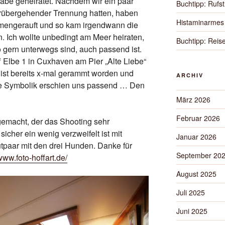
h habe geheiratet. Nachdem wir ein paar
Buchtipp: Rufs
vorübergehender Trennung hatten, haben
Histaminarmes 
mengerauft und so kam irgendwann die
n. Ich wollte unbedingt am Meer heiraten,
Buchtipp: Rei
o gern unterwegs sind, auch passend ist.
f Elbe 1 in Cuxhaven am Pier „Alte Liebe“
 ist bereits x-mal gerammt worden und
ARCHIV
se Symbolik erschien uns passend … Den
März 2026
Februar 2026
 gemacht, der das Shooting sehr
 sicher ein wenig verzweifelt ist mit
Januar 2026
tpaar mit den drei Hunden. Danke für
September 20
/www.foto-hoffart.de/
August 2025
Juli 2025
Juni 2025