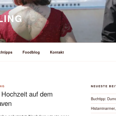
LING
chtipps
Foodblog
Kontakt
ING
NEUESTE BE
 Hochzeit auf dem
Buchtipp: Dum
aven
Histaminarmer,