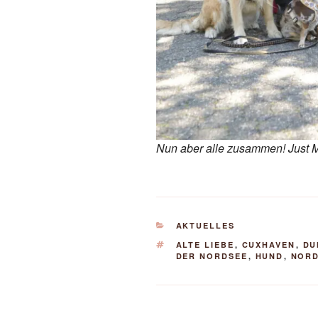
Nun aber alle zusammen! Just M
KATEGORIEN
AKTUELLES
SCHLAGWÖRTER
ALTE LIEBE
,
CUXHAVEN
,
DU
DER NORDSEE
,
HUND
,
NOR