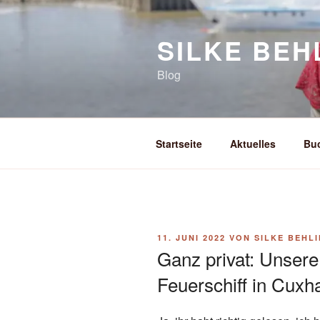
Zum
Inhalt
SILKE BEH
springen
Blog
Startseite
Aktuelles
Bu
VERÖFFENTLICHT
11. JUNI 2022
VON
SILKE BEHL
AM
Ganz privat: Unsere
Feuerschiff in Cuxh