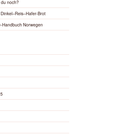
t du noch?
Dinkel–Reis–Hafer-Brot
se-Handbuch Norwegen
25