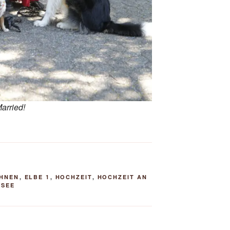
arried!
HNEN
,
ELBE 1
,
HOCHZEIT
,
HOCHZEIT AN
DSEE