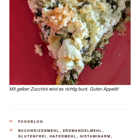
Mit gelber Zucchini wird es richtig bunt. Guten Appetit!
KATEGORIEN
FOODBLOG
SCHLAGWÖRTER
BUCHWEIZENMEHL
,
ERDMANDELMEHL
,
GLUTENFREI
,
HAFERMEHL
,
HISTAMINARM
,