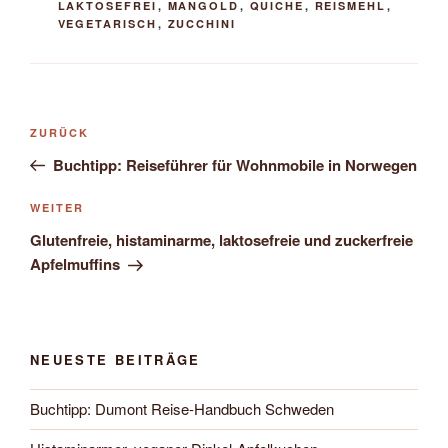
LAKTOSEFREI
,
MANGOLD
,
QUICHE
,
REISMEHL
,
VEGETARISCH
,
ZUCCHINI
Beitragsnavigation
Vorheriger
ZURÜCK
Beitrag
Buchtipp: Reiseführer für Wohnmobile in Norwegen
Nächster
WEITER
Beitrag
Glutenfreie, histaminarme, laktosefreie und zuckerfreie
Apfelmuffins
NEUESTE BEITRÄGE
Buchtipp: Dumont Reise-Handbuch Schweden