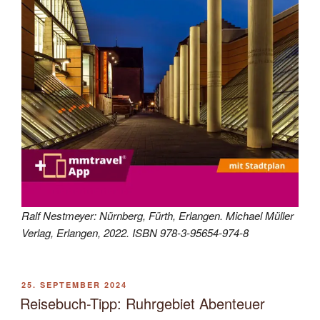
Ralf Nestmeyer: Nürnberg, Fürth, Erlangen. Michael Müller
Verlag, Erlangen, 2022. ISBN 978-3-95654-974-8
VERÖFFENTLICHT
25. SEPTEMBER 2024
AM
Reisebuch-Tipp: Ruhrgebiet Abenteuer