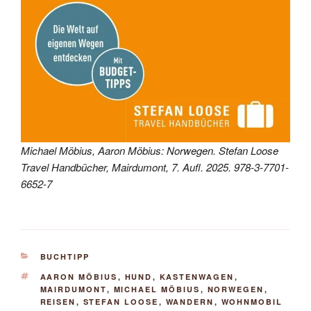
Michael Möbius, Aaron Möbius: Norwegen. Stefan Loose
Travel Handbücher, Mairdumont, 7. Aufl. 2025. 978-3-7701-
6652-7
KATEGORIEN
BUCHTIPP
SCHLAGWÖRTER
AARON MÖBIUS
,
HUND
,
KASTENWAGEN
,
MAIRDUMONT
,
MICHAEL MÖBIUS
,
NORWEGEN
,
REISEN
,
STEFAN LOOSE
,
WANDERN
,
WOHNMOBIL