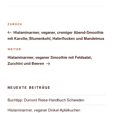
Beitragsnavigation
Vorheriger
ZURÜCK
Beitrag
Histaminarmer, veganer, cremiger Abend-Smoothie
mit Karotte, Blumenkohl, Haferflocken und Mandelmus
Nächster
WEITER
Beitrag
Histaminarmer, veganer Smoothie mit Feldsalat,
Zucchini und Beeren
NEUESTE BEITRÄGE
Buchtipp: Dumont Reise-Handbuch Schweden
Histaminarmer, veganer Dinkel-Apfelkuchen